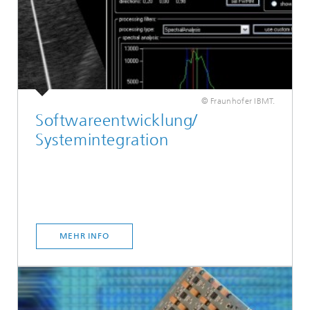
© Fraunhofer IBMT.
Softwareentwicklung/
Systemintegration
MEHR INFO