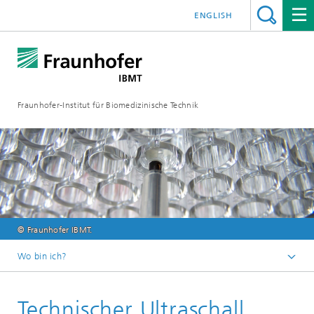
ENGLISH
Fraunhofer-Institut für Biomedizinische Technik
© Fraunhofer IBMT.
Wo bin ich?
Startseite
Technischer Ultraschall
Kernkompetenzen