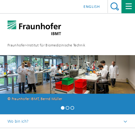
ENGLISH
Fraunhofer-Institut für Biomedizinische Technik
© Fraunhofer IBMT, Bernd Müller
Wo bin ich?
Startseite