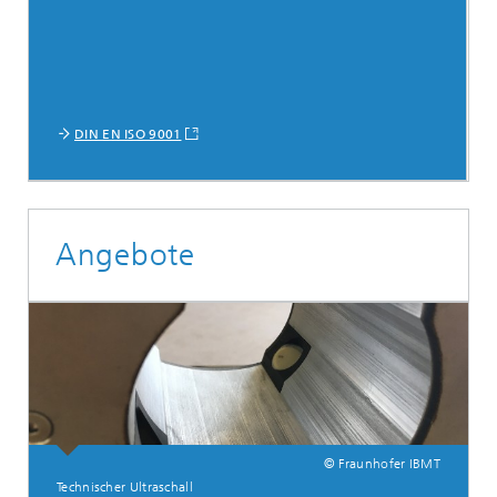
DIN EN ISO 9001
Angebote
© Fraunhofer IBMT
Technischer Ultraschall