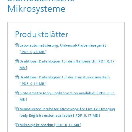
Biomedizintechnik
Mikrosysteme
Biomedizinische Mikrosysteme
Produktblätter
Laborautomatisierung: Universal-Probenlesegerät
[ PDF 0,76 MB ]
Drahtloser Datenlogger für den Nahbereich [ PDF 0,17
MB ]
Drahtloser Datenlogger für die Transfusionsmedizin
[ PDF 0,14 MB ]
Biotelemetry (only English version available) [ PDF 0,51
MB ]
Miniaturized Incubator Microscope for Live Cell Imaging
(only English version available) [ PDF 0,17 MB ]
Mikroinjektionschip [ PDF 0,13 MB ]