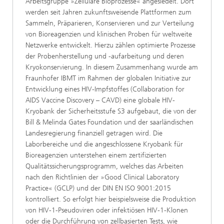
Arbeitsgruppe »Zelluläre Bioprozesse« angesiedelt. Dort
werden seit Jahren zukunftsweisende Plattformen zum
Sammeln, Präparieren, Konservieren und zur Verteilung
von Bioreagenzien und klinischen Proben für weltweite
Netzwerke entwickelt. Hierzu zählen optimierte Prozesse
der Probenherstellung und -aufarbeitung und deren
Kryokonservierung. In diesem Zusammenhang wurde am
Fraunhofer IBMT im Rahmen der globalen Initiative zur
Entwicklung eines HIV-Impfstoffes (Collaboration for
AIDS Vaccine Discovery – CAVD) eine globale HIV-
Kryobank der Sicherheitsstufe S3 aufgebaut, die von der
Bill & Melinda Gates Foundation und der saarländischen
Landesregierung finanziell getragen wird. Die
Laborbereiche und die angeschlossene Kryobank für
Bioreagenzien unterstehen einem zertifizierten
Qualitätssicherungsprogramm, welches das Arbeiten
nach den Richtlinien der »Good Clinical Laboratory
Practice« (GCLP) und der DIN EN ISO 9001:2015
kontrolliert. So erfolgt hier beispielsweise die Produktion
von HIV-1-Pseudoviren oder infektiösen HIV-1-Klonen
oder die Durchführung von zellbasierten Tests, wie