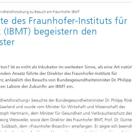
Sonar
sundheitsforschung zu Besuch am Fraunhofer IBMT
e des Fraunhofer-Instituts für
k (IBMT) begeistern den
ster
un? Ist es nicht als Inkubator im weitesten Sinne, als eine Art natür
nden Ansatz führte der Direktor des Fraunhofer-Instituts für
hr, anlässlich des Besuchs von Bundesgesundheitsminister Dr. Philipp
hen Labore der Zukunft« am IBMT ein.
heitsforschung« besuchte der Bundes­gesundheitsminister Dr. Philipp Rös
Saarland und wurde vom Minister für Wirtschaft und Wissenschaft des
ristoph Hartmann, dem Minister für Gesundheit und Verbraucherschutz des
eorg Weisweiler, sowie dem Direktor des Fraunhofer IBMT, Prof. Dr. Günte
t Sulzbach, dem »Fraunhofer-Bioarchiv« empfangen. Er zeigte sich beeind