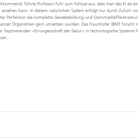
k­kommend, führte Professor Fuhr zum Schluss aus, dass man das Ei als ei
« ansehen kann. In diesem natürlichen System erfolgt nur durch Zufuhr vo
er Perfektion die komplette Gewebebildung und Stammzelldifferenzieru
 ganzer Organismen gern umsetzen würden. Das Fraunhofer IBMT forscht i
r faszinierenden »Errungenschaft der Natur« in technologische Systeme f
zin.