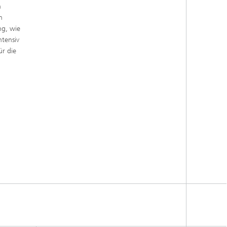
n
n
ng, wie
ntensiv
ür die