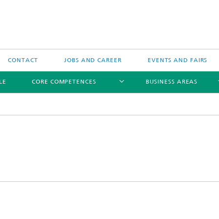
CONTACT
JOBS AND CAREER
EVENTS AND FAIRS
LE
CORE COMPETENCES
BUSINESS AREAS
Biomedical Ultrasound
Therapeutic Ultrasound
Technical Ultrasound