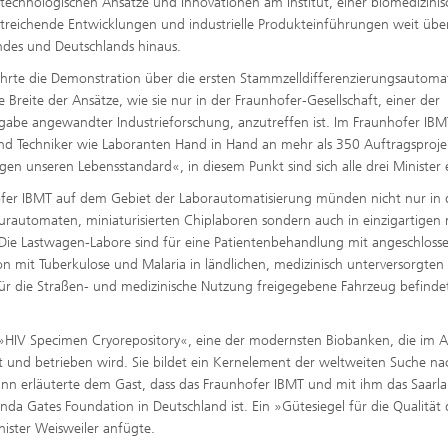
r technologischen Ansätze und Innovationen am Institut, einer biomedizini
treichende Entwicklungen und industrielle Produkteinführungen weit über
ndes und Deutschlands hinaus.
hrte die Demonstration über die ersten Stammzelldifferenzierungsautoma
Breite der Ansätze, wie sie nur in der Fraunhofer-Gesellschaft, einer der
gabe angewandter Industrieforschung, anzutreffen ist. Im Fraunhofer IBM
 und Techniker wie Laboranten Hand in Hand an mehr als 350 Auftragsproje
 unseren Lebensstandard«, in diesem Punkt sind sich alle drei Minister e
ofer IBMT auf dem Gebiet der Laborautomatisierung münden nicht nur in 
turautomaten, miniaturisierten Chiplaboren sondern auch in einzig­artigen
3. Die Lastwagen-Labore sind für eine Patientenbehandlung mit angeschlos
on mit Tuberkulose und Malaria in ländlichen, medizinisch unterversorgten
ür die Straßen- und medizinische Nutzung freigegebene Fahrzeug befindet
 »HIV Specimen Cryorepository«, eine der modernsten Biobanken, die im A
ert und betrieben wird. Sie bildet ein Kernelement der weltweiten Suche na
nn erläuterte dem Gast, dass das Fraunhofer IBMT und mit ihm das Saarl
da Gates Foundation in Deutschland ist. Ein »Gütesiegel für die Qualität 
ister Weisweiler anfügte.