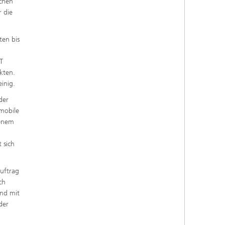
schen
 die
ten bis
T
kten.
inig.
der
 mobile
senem
 sich
uftrag
ch
and mit
der