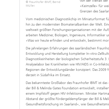
von der Vielfalt de
© Fraunhofer IBMT, Bernd
»Keimzelle« für wei
Müller.
Grenzen des Saarla
Vom medizinischen Diagnostikchip im Miniaturformat fü
hin zu den modernsten Biomaterialbanken der Welt. Eine 
weltweit größten Forschungsorganisationen mit der Auf
arbeiten Mediziner, Biologen, Ingenieure, Informatiker
»Was wir heute erfinden und entwickeln, bestimmt morgen
Die jahrelangen Erfahrungen des saarländischen Fraunh
Entwicklung und Herstellung kompletter In-vitro-Zellkul
Diagnostikeinheiten der biologischen Sicherheitsstufe 
Analyselabor bei Krankheiten wie HIV/AIDS in Co-Infekti
Regionen der Entwicklungsländer konzipiert. Das 2009 f
derzeit in Südafrika im Einsatz.
Das bekannteste Großlabor des Fraunhofer IBMT ist das
der Bill & Melinda Gates Foundation entwickelt, installi
einem Impfstoff gegen HIV-Infektionen. Minister Hartma
Abstand der größte Fördergeldempfänger der Bill & Melin
Gesundheitsforschung im Saarland«, wie Gesundheitsmin