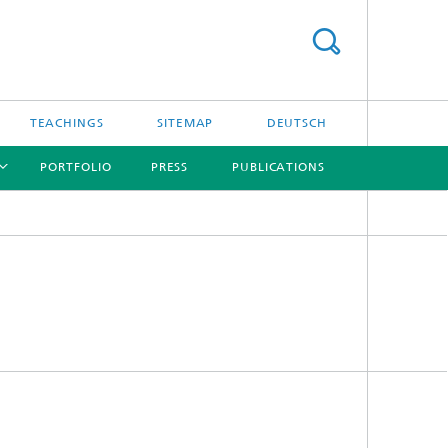
TEACHINGS
SITEMAP
DEUTSCH
PORTFOLIO
PRESS
PUBLICATIONS
[X]
[X]
Biomedical Microsystems
Medical Engineering &
Neuroprosthetics