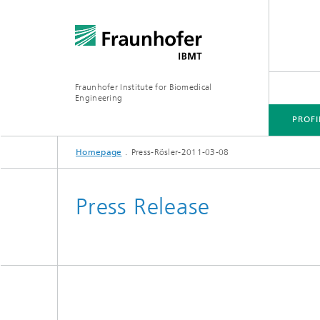
Fraunhofer Institute for Biomedical
Engineering
PROFI
Homepage
Press-Rösler-2011-03-08
CORE COMPETENCES
BUSINESS AREAS
Press Release